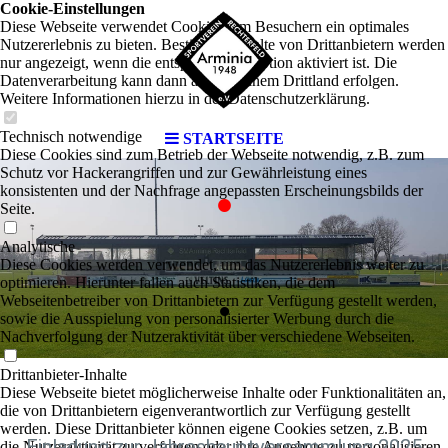
Cookie-Einstellungen
Diese Webseite verwendet Cookies, um Besuchern ein optimales
Nutzererlebnis zu bieten. Bestimmte Inhalte von Drittanbietern werden
nur angezeigt, wenn die entsprechende Option aktiviert ist. Die
Datenverarbeitung kann dann auch in einem Drittland erfolgen.
Weitere Informationen hierzu in der Datenschutzerklärung.
.
Technisch notwendige
STARTSEITE
Diese Cookies sind zum Betrieb der Webseite notwendig, z.B. zum
Schutz vor Hackerangriffen und zur Gewährleistung eines
konsistenten und der Nachfrage angepassten Erscheinungsbilds der
Seite.
Analytische
.
Diese Cookies werden verwendet, um das Nutzererlebnis weiter zu
optimieren. Hierunter fallen auch Statistiken, die dem
Webseitenbetreiber von Drittanbietern zur Verfügung gestellt werden,
sowie die Ausspielung von personalisierter Werbung durch die
Nachverfolgung der Nutzeraktivität über verschiedene Webseiten.
Drittanbieter-Inhalte
Diese Webseite bietet möglicherweise Inhalte oder Funktionalitäten an,
die von Drittanbietern eigenverantwortlich zur Verfügung gestellt
werden. Diese Drittanbieter können eigene Cookies setzen, z.B. um
Einladung zur Jahreshauptversammlung 2025
die Nutzeraktivität zu verfolgen oder ihre Angebote zu personalisieren